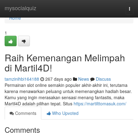
Home
mysocialquiz
Togg
navi
Home
1
Raih Kemenangan Melimpah
di Martil4D!
tamzinihbi164188
267 days ago
News
Discuss
Permainan slot online semakin populer akhir-akhir ini, terutama
karena menawarkan peluang untuk memenangkan hadiah besar.
Kamu yang ingin merasakan sensasi menang fantastis, maka
Martil4D adalah pilihan tepat. Situs
https://martilttomasuk.com/
Comments
Who Upvoted
Comments