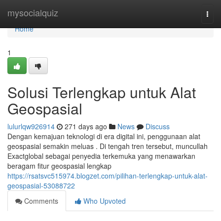
Home
mysocialquiz
Togg
navi
Home
1
Solusi Terlengkap untuk Alat
Geospasial
lulurlqw926914
271 days ago
News
Discuss
Dengan kemajuan teknologi di era digital ini, penggunaan alat
geospasial semakin meluas . Di tengah tren tersebut, muncullah
Exactglobal sebagai penyedia terkemuka yang menawarkan
beragam fitur geospasial lengkap
https://rsatsvc515974.blogzet.com/pilihan-terlengkap-untuk-alat-
geospasial-53088722
Comments
Who Upvoted