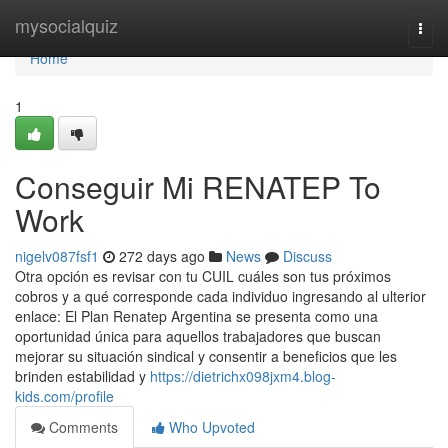
Home
mysocialquiz
Togg
navi
Home
1
Conseguir Mi RENATEP To
Work
nigelv087fsf1
272 days ago
News
Discuss
Otra opción es revisar con tu CUIL cuáles son tus próximos
cobros y a qué corresponde cada individuo ingresando al ulterior
enlace: El Plan Renatep Argentina se presenta como una
oportunidad única para aquellos trabajadores que buscan
mejorar su situación sindical y consentir a beneficios que les
brinden estabilidad y
https://dietrichx098jxm4.blog-
kids.com/profile
Comments
Who Upvoted