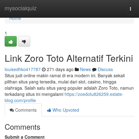
Home
mysocialquiz
Togg
navi
Home
1
Link Zoro Toto Alternatif Terkini
louisedhko417787
271 days ago
News
Discuss
Situs judi online makin ramai di era modern ini. Banyak sekali
pilihan situs yang tersedia, mulai dari slot, casino, hingga
olahraga. Salah satu situs yang populer adalah Zoro Toto, namun
terkadang situs ini mengalami
https://zoedotu826259.estate-
blog.com/profile
Comments
Who Upvoted
Comments
Submit a Comment