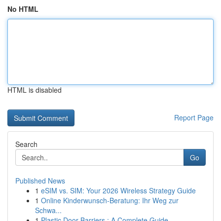
No HTML
HTML is disabled
Report Page
Search
Go
Published News
1
eSIM vs. SIM: Your 2026 Wireless Strategy Guide
1
Online Kinderwunsch-Beratung: Ihr Weg zur
Schwa...
1
Plastic Door Barriers : A Complete Guide