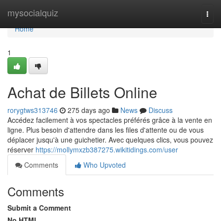
Home
mysocialquiz
Togg
navi
Home
1
Achat de Billets Online
rorygtws313746
275 days ago
News
Discuss
Accédez facilement à vos spectacles préférés grâce à la vente en
ligne. Plus besoin d'attendre dans les files d'attente ou de vous
déplacer jusqu'à une guichetier. Avec quelques clics, vous pouvez
réserver
https://mollymxzb387275.wikitidings.com/user
Comments
Who Upvoted
Comments
Submit a Comment
No HTML