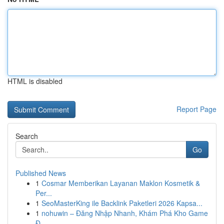
HTML is disabled
Report Page
Search
Go
Published News
1
Cosmar Memberikan Layanan Maklon Kosmetik &
Per...
1
SeoMasterKing ile Backlink Paketleri 2026 Kapsa...
1
nohuwin – Đăng Nhập Nhanh, Khám Phá Kho Game
Đ...