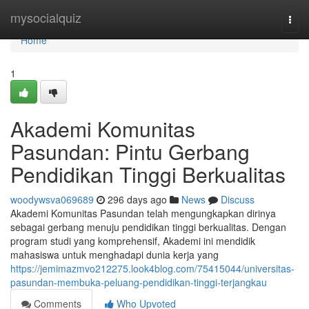
Home
mysocialquiz
Togg
navi
Home
1
Akademi Komunitas
Pasundan: Pintu Gerbang
Pendidikan Tinggi Berkualitas
woodywsva069689
296 days ago
News
Discuss
Akademi Komunitas Pasundan telah mengungkapkan dirinya
sebagai gerbang menuju pendidikan tinggi berkualitas. Dengan
program studi yang komprehensif, Akademi ini mendidik
mahasiswa untuk menghadapi dunia kerja yang
https://jemimazmvo212275.look4blog.com/75415044/universitas-
pasundan-membuka-peluang-pendidikan-tinggi-terjangkau
Comments
Who Upvoted