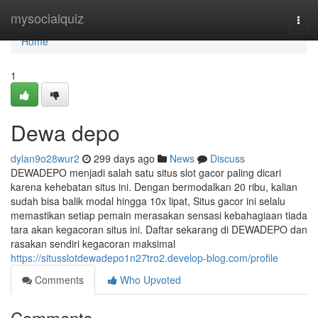
Home
mysocialquiz
Togg
navi
Home
1
Dewa depo
dylan9o28wur2
299 days ago
News
Discuss
DEWADEPO menjadi salah satu situs slot gacor paling dicari
karena kehebatan situs ini. Dengan bermodalkan 20 ribu, kalian
sudah bisa balik modal hingga 10x lipat, Situs gacor ini selalu
memastikan setiap pemain merasakan sensasi kebahagiaan tiada
tara akan kegacoran situs ini. Daftar sekarang di DEWADEPO dan
rasakan sendiri kegacoran maksimal
https://situsslotdewadepo1n27tro2.develop-blog.com/profile
Comments
Who Upvoted
Comments