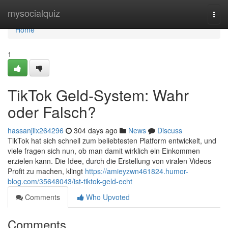
Home
mysocialquiz
Togg
navi
Home
1
TikTok Geld-System: Wahr
oder Falsch?
hassanjilx264296
304 days ago
News
Discuss
TikTok hat sich schnell zum beliebtesten Platform entwickelt, und
viele fragen sich nun, ob man damit wirklich ein Einkommen
erzielen kann. Die Idee, durch die Erstellung von viralen Videos
Profit zu machen, klingt
https://amieyzwn461824.humor-
blog.com/35648043/ist-tiktok-geld-echt
Comments
Who Upvoted
Comments