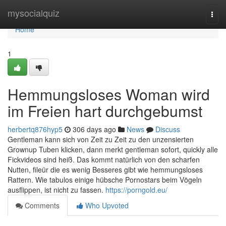
Home
mysocialquiz
Togg
navi
Home
1
Hemmungsloses Woman wird
im Freien hart durchgebumst
herbertq876hyp5
306 days ago
News
Discuss
Gentleman kann sich von Zeit zu Zeit zu den unzensierten
Grownup Tuben klicken, dann merkt gentleman sofort, quickly alle
Fickvideos sind heiß. Das kommt natürlich von den scharfen
Nutten, fileür die es wenig Besseres gibt wie hemmungsloses
Rattern. Wie tabulos einige hübsche Pornostars beim Vögeln
ausflippen, ist nicht zu fassen.
https://porngold.eu/
Comments
Who Upvoted