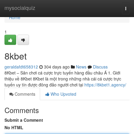
Home
mysocialquiz
Togg
navi
Home
1
8kbet
geraldafdt658312
304 days ago
News
Discuss
8Kbet – Sân chơi cá cược trực tuyến hàng đầu châu Á 1. Giới
thiệu về 8Kbet 8Kbet là một trong những nhà cái cá cược trực
tuyến uy tín được đông đảo người chơi tại
https://8kbet1.agency/
Comments
Who Upvoted
Comments
Submit a Comment
No HTML