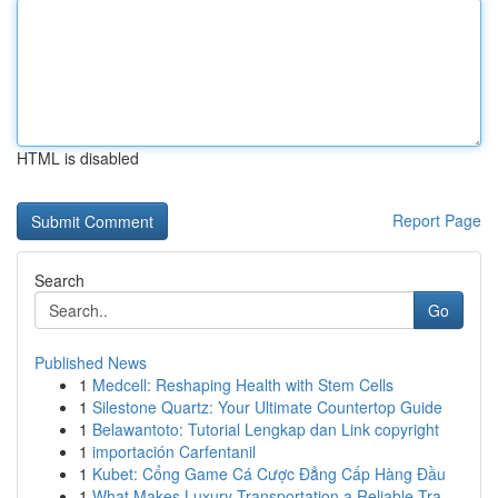
HTML is disabled
Report Page
Search
Go
Published News
1
Medcell: Reshaping Health with Stem Cells
1
Silestone Quartz: Your Ultimate Countertop Guide
1
Belawantoto: Tutorial Lengkap dan Link copyright
1
importación Carfentanil
1
Kubet: Cổng Game Cá Cược Đẳng Cấp Hàng Đầu
1
What Makes Luxury Transportation a Reliable Tra...