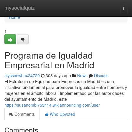
Home
mysocialquiz
Togg
navi
Home
1
Programa de Igualdad
Empresarial en Madrid
alyssacwbc424729
308 days ago
News
Discuss
El Estrategia de Equidad para Empresas en Madrid es una
iniciativa fundamental para promover la igualdad entre hombres y
mujeres en el ámbito laboral. Implementado por las autoridades
del ayuntamiento de Madrid, este
https://susanombi753414.wikiannouncing.com/user
Comments
Who Upvoted
Comments