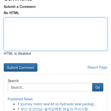
Submit a Comment
No HTML
HTML is disabled
Report Page
Search
Go
Published News
1
journey motor seal kit vs hydraulic seal packag...
1
부산 조건만남: 솔직담백한 현실과 주의사항