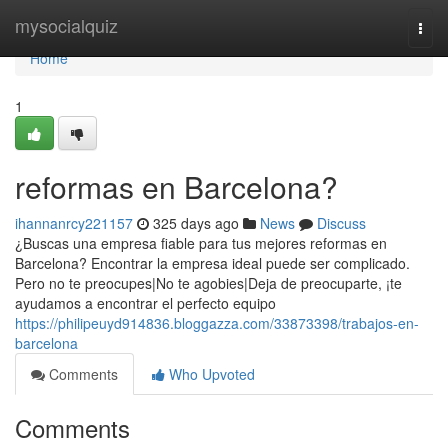
Home
mysocialquiz
Togg
navi
Home
1
reformas en Barcelona?
ihannanrcy221157
325 days ago
News
Discuss
¿Buscas una empresa fiable para tus mejores reformas en
Barcelona? Encontrar la empresa ideal puede ser complicado.
Pero no te preocupes|No te agobies|Deja de preocuparte, ¡te
ayudamos a encontrar el perfecto equipo
https://philipeuyd914836.bloggazza.com/33873398/trabajos-en-
barcelona
Comments
Who Upvoted
Comments