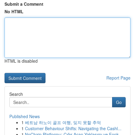
Submit a Comment
No HTML
HTML is disabled
Report Page
Search
Go
Published News
1
베트남 하노이 골프 여행, 잊지 못할 추억
1
Customer Behaviour Shifts: Navigating the Cashl...
1
NoChain Platformu: Çığır Açan Yaklaşımı ve Fonk...