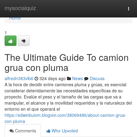
Home
mysocialquiz
Togg
navi
Home
1
The Ultimate Guide To camion
grua con pluma
alfredn383vlb6
324 days ago
News
Discuss
A la hora de decidir entre camiones pluma y grúas, es esencial
considerar detenidamente las necesidades específicas de su
proyecto. Evalúe el peso y el tamaño de las cargas que va a
manipular, el alcance y la movilidad requeridos y la naturaleza del
entorno en el que operará el
https://edwinbuixm.blogvivi.com/38069486/about-camion-grua-
con-pluma
Comments
Who Upvoted