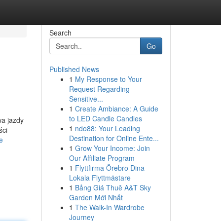
Search
Go
Published News
1
My Response to Your
Request Regarding
Sensitive...
1
Create Ambiance: A Guide
to LED Candle Candles
wa jazdy
1
ndo88: Your Leading
ści
Destination for Online Ente...
e
1
Grow Your Income: Join
Our Affiliate Program
1
Flyttfirma Örebro Dina
Lokala Flyttmästare
1
Bảng Giá Thuê A&T Sky
Garden Mới Nhất
1
The Walk-In Wardrobe
Journey