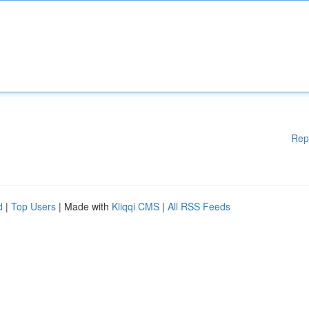
Rep
d
|
Top Users
| Made with
Kliqqi CMS
|
All RSS Feeds