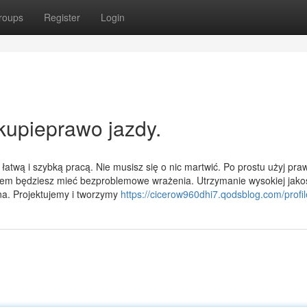
roups
Register
Login
kupieprawo jazdy.
atwą i szybką pracą. Nie musisz się o nic martwić. Po prostu użyj pra
em będziesz mieć bezproblemowe wrażenia. Utrzymanie wysokiej jako
a. Projektujemy i tworzymy
https://cicerow960dhi7.qodsblog.com/profil