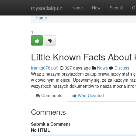
Home
mysocialquiz
Home
New
Submit
G
Home
1
Little Known Facts About 
frankq678ipu9
327 days ago
News
Discuss
Wraz z naszym przyjazdem zakup prawa jazdy stał się ł
w dowolnym miejscu. Upewnimy się, że za każdym raz
wszystkich naszych dokumentów to nasza mocna stron
Comments
Who Upvoted
Comments
Submit a Comment
No HTML