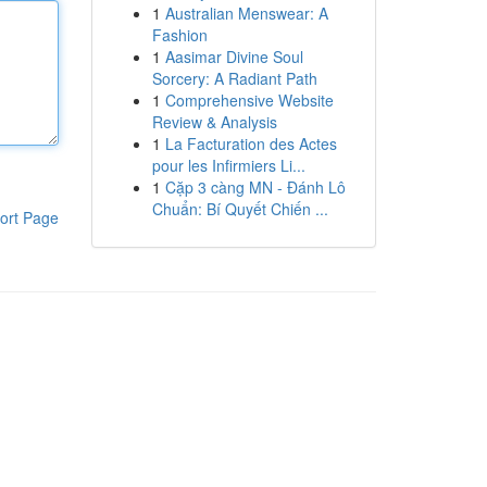
1
Australian Menswear: A
Fashion
1
Aasimar Divine Soul
Sorcery: A Radiant Path
1
Comprehensive Website
Review & Analysis
1
La Facturation des Actes
pour les Infirmiers Li...
1
Cặp 3 càng MN - Đánh Lô
Chuẩn: Bí Quyết Chiến ...
ort Page