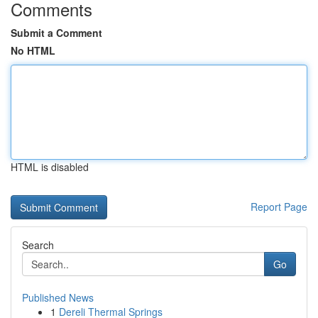
Comments
Submit a Comment
No HTML
HTML is disabled
Report Page
Search
Go
Published News
1
Dereli Thermal Springs