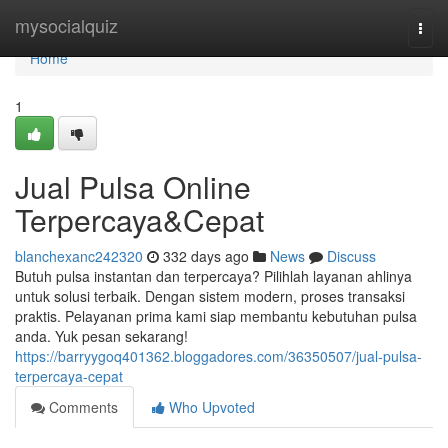
Home
mysocialquiz
Togg
navi
Home
1
Jual Pulsa Online
Terpercaya&Cepat
blanchexanc242320
332 days ago
News
Discuss
Butuh pulsa instantan dan terpercaya? Pilihlah layanan ahlinya
untuk solusi terbaik. Dengan sistem modern, proses transaksi
praktis. Pelayanan prima kami siap membantu kebutuhan pulsa
anda. Yuk pesan sekarang!
https://barryygoq401362.bloggadores.com/36350507/jual-pulsa-
terpercaya-cepat
Comments
Who Upvoted