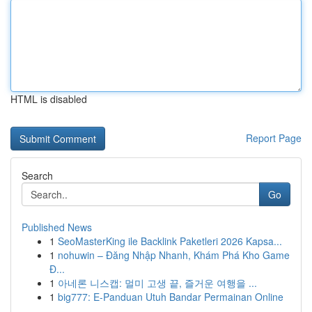
HTML is disabled
Report Page
Search
Go
Published News
1
SeoMasterKing ile Backlink Paketleri 2026 Kapsa...
1
nohuwin – Đăng Nhập Nhanh, Khám Phá Kho Game
Đ...
1
아네론 니스캡: 멀미 고생 끝, 즐거운 여행을 ...
1
big777: E-Panduan Utuh Bandar Permainan Online
...