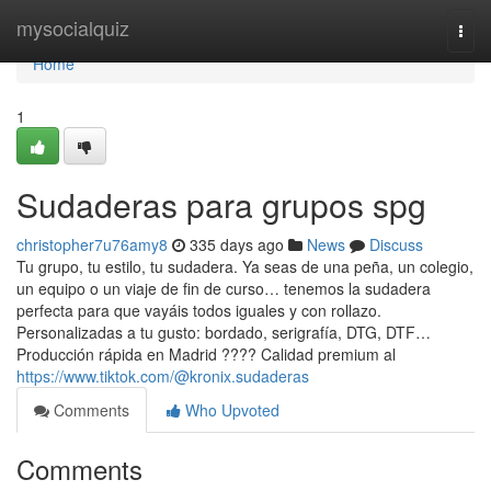
Home
mysocialquiz
Togg
navi
Home
1
Sudaderas para grupos spg
christopher7u76amy8
335 days ago
News
Discuss
Tu grupo, tu estilo, tu sudadera. Ya seas de una peña, un colegio,
un equipo o un viaje de fin de curso… tenemos la sudadera
perfecta para que vayáis todos iguales y con rollazo.
Personalizadas a tu gusto: bordado, serigrafía, DTG, DTF…
Producción rápida en Madrid ???? Calidad premium al
https://www.tiktok.com/@kronix.sudaderas
Comments
Who Upvoted
Comments