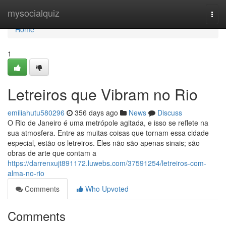
Home
mysocialquiz
Togg
navi
Home
1
Letreiros que Vibram no Rio
emiliahutu580296
356 days ago
News
Discuss
O Rio de Janeiro é uma metrópole agitada, e isso se reflete na
sua atmosfera. Entre as muitas coisas que tornam essa cidade
especial, estão os letreiros. Eles não são apenas sinais; são
obras de arte que contam a
https://darrenxujt891172.luwebs.com/37591254/letreiros-com-
alma-no-rio
Comments
Who Upvoted
Comments