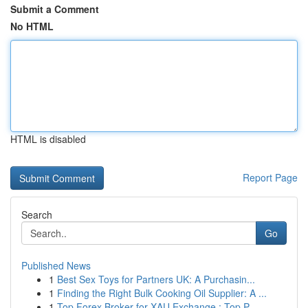
Submit a Comment
No HTML
HTML is disabled
Report Page
Search
Go
Published News
1
Best Sex Toys for Partners UK: A Purchasin...
1
Finding the Right Bulk Cooking Oil Supplier: A ...
1
Top Forex Broker for XAU Exchange : Top P...