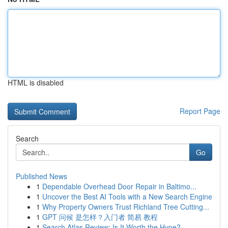
HTML is disabled
Report Page
Search
Go
Published News
1
Dependable Overhead Door Repair in Baltimo...
1
Uncover the Best AI Tools with a New Search Engine
1
Why Property Owners Trust Richland Tree Cutting...
1
GPT 问候 是怎样？入门者 简易 教程
1
Search Atlas Review: Is It Worth the Hype?