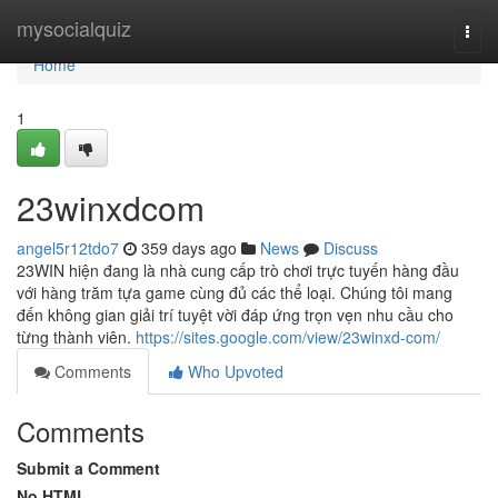
Home
mysocialquiz
Togg
navi
Home
1
23winxdcom
angel5r12tdo7
359 days ago
News
Discuss
23WIN hiện đang là nhà cung cấp trò chơi trực tuyến hàng đầu
với hàng trăm tựa game cùng đủ các thể loại. Chúng tôi mang
đến không gian giải trí tuyệt vời đáp ứng trọn vẹn nhu cầu cho
từng thành viên.
https://sites.google.com/view/23winxd-com/
Comments
Who Upvoted
Comments
Submit a Comment
No HTML