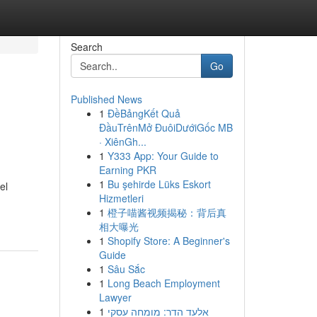
Search
Go
Published News
1
ĐềBảngKết Quả
ĐầuTrênMở ĐuôiDướiGốc MB
· XiênGh...
1
Y333 App: Your Guide to
Earning PKR
1
Bu şehirde Lüks Eskort
el
Hizmetleri
1
橙子喵酱视频揭秘：背后真
相大曝光
1
Shopify Store: A Beginner's
Guide
1
Sâu Sắc
1
Long Beach Employment
Lawyer
1
אלעד הדר: מומחה עסקי