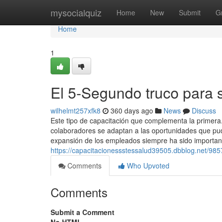
Home
mysocialquiz
Home
New
Submit
G
Home
1
El 5-Segundo truco para 
wilhelmt257xfk8
360 days ago
News
Discuss
Este tipo de capacitación que complementa la primera
colaboradores se adaptan a las oportunidades que pudi
expansión de los empleados siempre ha sido important
https://capacitacionessstessalud39505.dbblog.net/9857
Comments
Who Upvoted
Comments
Submit a Comment