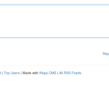
Rep
d
|
Top Users
| Made with
Kliqqi CMS
|
All RSS Feeds