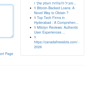
מוביל להצלחת העסק שלך ו...
1
Bitcoin-Backed Loans: A
Novel Way to Obtain ?
1
Top Tech Firms in
Hyderabad : A Comprehen...
1
Mitolyn Reviews: Authentic
User Experiences ...
1
https://canadafreeslots.com/ -
2026
ort Page