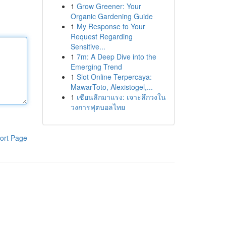
1
Grow Greener: Your
Organic Gardening Guide
1
My Response to Your
Request Regarding
Sensitive...
1
7m: A Deep Dive into the
Emerging Trend
1
Slot Online Terpercaya:
MawarToto, Alexistogel,...
1
เซียนลีกมาแรง: เจาะลึกวงใน
วงการฟุตบอลไทย
ort Page