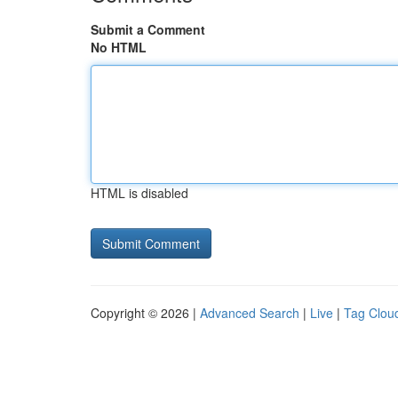
Submit a Comment
No HTML
HTML is disabled
Copyright © 2026 |
Advanced Search
|
Live
|
Tag Clou