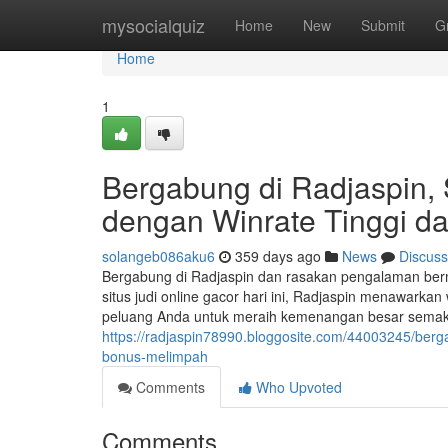
Home
mysocialquiz
Home
New
Submit
G
Home
1
Bergabung di Radjaspin, S
dengan Winrate Tinggi d
solangeb086aku6
359 days ago
News
Discuss
Bergabung di Radjaspin dan rasakan pengalaman berm
situs judi online gacor hari ini, Radjaspin menawarkan
peluang Anda untuk meraih kemenangan besar semaki
https://radjaspin78990.bloggosite.com/44003245/bergab
bonus-melimpah
Comments
Who Upvoted
Comments