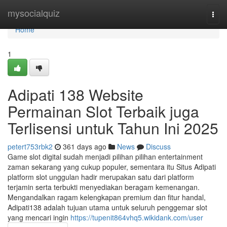
Home
mysocialquiz
Togg
navi
Home
1
Adipati 138 Website
Permainan Slot Terbaik juga
Terlisensi untuk Tahun Ini 2025
petert753rbk2
361 days ago
News
Discuss
Game slot digital sudah menjadi pilihan pilihan entertainment
zaman sekarang yang cukup populer, sementara itu Situs Adipati
platform slot unggulan hadir merupakan satu dari platform
terjamin serta terbukti menyediakan beragam kemenangan.
Mengandalkan ragam kelengkapan premium dan fitur handal,
Adipati138 adalah tujuan utama untuk seluruh penggemar slot
yang mencari ingin
https://tupenit864vhq5.wikidank.com/user