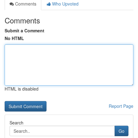
Comments
Who Upvoted
Comments
Submit a Comment
No HTML
HTML is disabled
Report Page
Search
Go