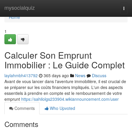
Home
mysocialquiz
Togg
navi
Home
1
Calculer Son Emprunt
Immobilier : Le Guide Complet
laylahmbh413792
365 days ago
News
Discuss
Avant de vous lancer dans l'aventure immobilière, il est crucial de
se préparer sur les coûts financiers impliqués. L'un des aspects
essentiels à prendre en compte est le remboursement de votre
emprunt
https://sahilolgs233904.wikiannouncement.com/user
Comments
Who Upvoted
Comments