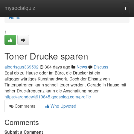
Home
mysocialquiz
Togg
navi
Home
1
Toner Drucke sparen
albertsgus369592
364 days ago
News
Discuss
Egal ob zu Hause oder im Büro, die Drucker ist ein
allgegenwärtiges Kunsthandwerk. Doch der Einsatz von
Tintenpatronen kann schnell teuer werden. Gerade in Hause mit
hoher Druckfrequenz kann die Anschaffung neuer
https://arondewk919845.qodsblog.com/profile
Comments
Who Upvoted
Comments
Submit a Comment