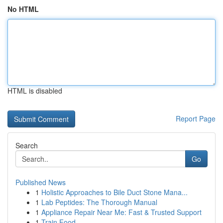
No HTML
HTML is disabled
Report Page
Search
Go
Published News
1
Holistic Approaches to Bile Duct Stone Mana...
1
Lab Peptides: The Thorough Manual
1
Appliance Repair Near Me: Fast & Trusted Support
1
Train Food