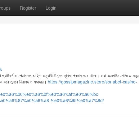
roups
Register
Login
s
টফর্ম যা গেমারদের চাহিদা অনুযায়ী উন্নত সুবিধা প্রদান করে থাকে। যারা অনলাইন গেমিং এ নতুন 
াকে করে তুলবে নিরাপদ ও মজাদার।
https://gossipmagazine.store/sonabet-casino-
e0%a6%b0%e0%a6%bf%e0%a6%af%e0%a6%bc-
e0%a6%87%e0%a6%a8-%e0%a6%95%e0%a7%8d/