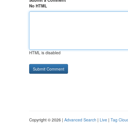
Submit a Comment
No HTML
HTML is disabled
Copyright © 2026 |
Advanced Search
|
Live
|
Tag Clou