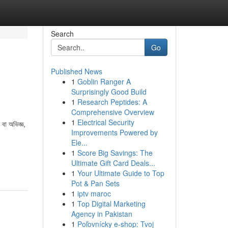
Search
Go
Published News
1
Goblin Ranger A
Surprisingly Good Build
1
Research Peptides: A
Comprehensive Overview
1
Electrical Security
বা অভিজ্ঞ,
Improvements Powered by
Ele...
1
Score Big Savings: The
Ultimate Gift Card Deals...
1
Your Ultimate Guide to Top
Pot & Pan Sets
1
iptv maroc
1
Top Digital Marketing
Agency in Pakistan
1
Poľovnícky e-shop: Tvoj