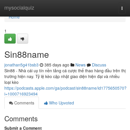
Home
mysocialquiz
Togg
navi
Home
1
Sin88name
jonathan5g41bsb3
385 days ago
News
Discuss
Sin88 - Nhà cái uy tín nền tảng cá cược thể thao hàng đầu trên thị
trường hiện nay. Tỷ lệ kèo cập nhật giao diện hiện đại và nhiều
loại kèo
https://podcasts.apple.com/ga/podcast/sin88name/id1775650570?
i=1000716923494
Comments
Who Upvoted
Comments
Submit a Comment