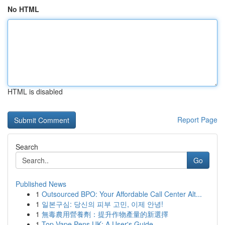
No HTML
HTML is disabled
Report Page
Search
Go
Published News
1
Outsourced BPO: Your Affordable Call Center Alt...
1
일본구심: 당신의 피부 고민, 이제 안녕!
1
無毒農用營養劑：提升作物產量的新選擇
1
Top Vape Pens UK: A User's Guide