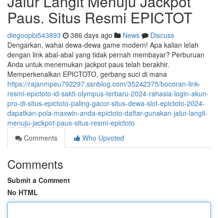
Jalur Langit Menuju Jackpot
Paus. Situs Resmi EPICTOT
diegoopbi543893
386 days ago
News
Discuss
Dengarkan, wahai dewa-dewa game modern! Apa kalian lelah
dengan link abal-abal yang tidak pernah membayar? Perburuan
Anda untuk menemukan jackpot paus telah berakhir.
Memperkenalkan EPICTOTO, gerbang suci di mana
https://rajanmpeu792297.ssnblog.com/35242375/bocoran-link-
resmi-epictoto-id-sakti-olympus-terbaru-2024-rahasia-login-akun-
pro-di-situs-epictoto-paling-gacor-situs-dewa-slot-epictoto-2024-
dapatkan-pola-maxwin-anda-epictoto-daftar-gunakan-jalur-langit-
menuju-jackpot-paus-situs-resmi-epictoto
Comments
Who Upvoted
Comments
Submit a Comment
No HTML