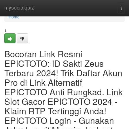
Home
mysocialquiz
Togg
navi
Home
1
Bocoran Link Resmi
EPICTOTO: ID Sakti Zeus
Terbaru 2024! Trik Daftar Akun
Pro di Link Alternatif
EPICTOTO Anti Rungkad. Link
Slot Gacor EPICTOTO 2024 -
Klaim RTP Tertinggi Anda!
EPICTOTO Login - Gunakan