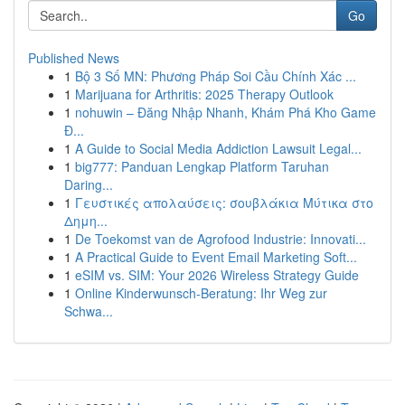
Go
Published News
1
Bộ 3 Số MN: Phương Pháp Soi Cầu Chính Xác ...
1
Marijuana for Arthritis: 2025 Therapy Outlook
1
nohuwin – Đăng Nhập Nhanh, Khám Phá Kho Game
Đ...
1
A Guide to Social Media Addiction Lawsuit Legal...
1
big777: Panduan Lengkap Platform Taruhan
Daring...
1
Γευστικές απολαύσεις: σουβλάκια Μύτικα στο
Δημη...
1
De Toekomst van de Agrofood Industrie: Innovati...
1
A Practical Guide to Event Email Marketing Soft...
1
eSIM vs. SIM: Your 2026 Wireless Strategy Guide
1
Online Kinderwunsch-Beratung: Ihr Weg zur
Schwa...