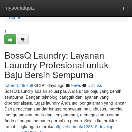
Home
mysocialquiz
Togg
navi
Home
1
BossQ Laundry: Layanan
Laundry Profesional untuk
Baju Bersih Sempurna
robertr549ozu8
391 days ago
News
Discuss
BossQ Laundry adalah solusi pas Anda untuk baju yang bersih
sempurna. Dengan teknologi canggih dan layanan yang
dipersonalisasi, tugas laundry Anda jadi pengalaman yang lancar.
Dari pencucian standar hingga perawatan baju khusus, mereka
mengutamakan mutu dan kenyamanan, menegaskan busana
Anda ditangani bersama perhatian penuh. Selain itu, praktek
ramah lingkungan mereka
https://finnmnfa123315.develop-