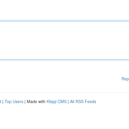
Rep
d
|
Top Users
| Made with
Kliqqi CMS
|
All RSS Feeds