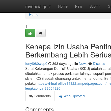
Home
mysocialquiz
Home
New
Submit
G
Home
1
Kenapa Izin Usaha Penti
Berkembang Lebih Seriu
tonyt080wup0
393 days ago
News
Discuss
Surat Keterangan Domisili Usaha (SKDU) adalah surat
dibutuhkan untuk proses perizinan lainnya, seperti p
sistem OSS sudah dirancang untuk memandumu. Berikut
pelaku
https://virtual-office84322.ampedpages.com/m
lengkapnya-63004320
Comments
Who Upvoted
Comments