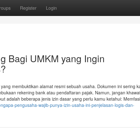
roups
Register
Login
ng Bagi UMKM yang Ingin
s?
 yang membuktikan alamat resmi sebuah usaha. Dokumen ini sering ka
embukaan rekening bank atau pendaftaran pajak. Namun, jangan khawati
 adalah beberapa jenis izin dasar yang perlu kamu ketahui: Memfasil
engapa-pengusaha-wajib-punya-izin-usaha-ini-penjelasan-logis-dan-