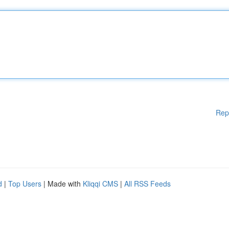
Rep
d
|
Top Users
| Made with
Kliqqi CMS
|
All RSS Feeds