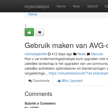
Home
mysocialquiz
Home
New
Submit
G
Home
1
Gebruik maken van AVG-co
michaeljq6494
412 days ago
News
Discuss
Hoe u uw ondernemingsstrategie kunt upgraden met ee
zakelijke landschap is het upgraden van uw communica
zakelijke activiteiten optimaliseren en klantervaringe
vergaderinge...
https://virtueletelefoon87744.shareby
Comments
Who Upvoted
Comments
Submit a Comment