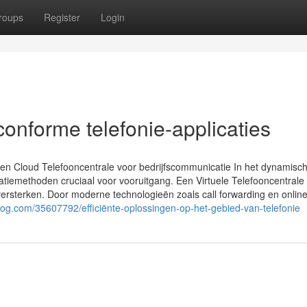
roups
Register
Login
nforme telefonie-applicaties
n Cloud Telefooncentrale voor bedrijfscommunicatie In het dynamisc
tiemethoden cruciaal voor vooruitgang. Een Virtuele Telefooncentrale
n versterken. Door moderne technologieën zoals call forwarding en onlin
blog.com/35607792/efficiënte-oplossingen-op-het-gebied-van-telefonie