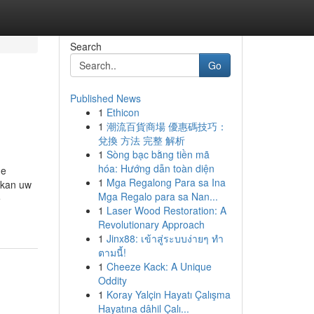
Search
Go
Published News
1
Ethicon
1
潮流百貨商場 優惠碼技巧：
兌換 方法 完整 解析
1
Sòng bạc bằng tiền mã
hóa: Hướng dẫn toàn diện
he
1
Mga Regalong Para sa Ina
 kan uw
Mga Regalo para sa Nan...
e
1
Laser Wood Restoration: A
Revolutionary Approach
1
Jinx88: เข้าสู่ระบบง่ายๆ ทำ
ตามนี้!
1
Cheeze Kack: A Unique
Oddity
1
Koray Yalçin Hayatı Çalışma
Hayatına dâhil Çalı...