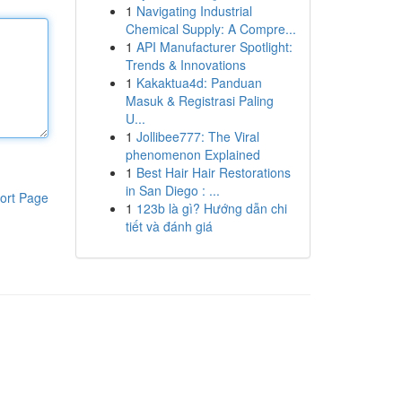
1
Navigating Industrial
Chemical Supply: A Compre...
1
API Manufacturer Spotlight:
Trends & Innovations
1
Kakaktua4d: Panduan
Masuk & Registrasi Paling
U...
1
Jollibee777: The Viral
phenomenon Explained
1
Best Hair Hair Restorations
in San Diego : ...
ort Page
1
123b là gì? Hướng dẫn chi
tiết và đánh giá