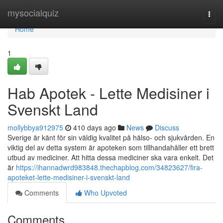
Home
mysocialquiz
Togg
navi
Home
1
Hab Apotek - Lette Medisiner i
Svenskt Land
mollybbya912975
410 days ago
News
Discuss
Sverige är känt för sin väldig kvalitet på hälso- och sjukvården. En
viktig del av detta system är apoteken som tillhandahåller ett brett
utbud av mediciner. Att hitta dessa mediciner ska vara enkelt. Det
är
https://ihannadwrd983848.thechapblog.com/34823627/fira-
apoteket-lette-medisiner-i-svenskt-land
Comments
Who Upvoted
Comments