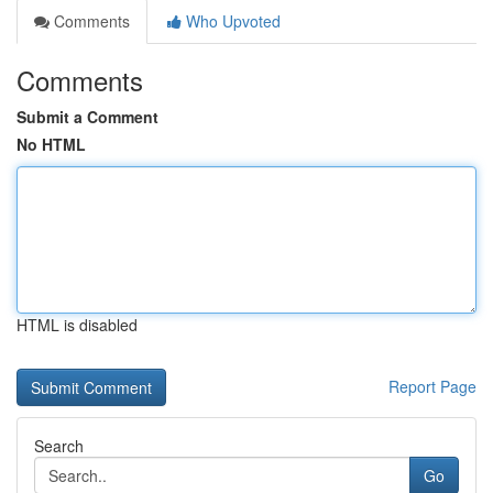
Comments
Who Upvoted
Comments
Submit a Comment
No HTML
HTML is disabled
Report Page
Search
Go