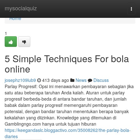
Home
mysocialquiz
Togg
navi
Home
1
5 Simple Techniques For bola
online
josephz109lub9
413 days ago
News
Discuss
Parlay Progresif: Opsi ini menawarkan pembayaran sebagian jika
satu atau beberapa taruhan Anda kalah. Aturan untuk parlay
progresif berbeda-beda di antara bandar taruhan, dan jumlah
babak dalam parlay progresif memengaruhi pembayaran
potensial, dengan bandar taruhan menentukan berapa banyak
kekalahan yang diizinkan. Knowledge yang ditemukan di
Gamblingngo.com hanya untuk tujuan hiburan
https://keegandaslc.bloggactivo.com/35008262/the-parlay-bola-
diaries