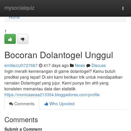
Home
mysocialquiz
Togg
navi
Home
1
Bocoran Dolantogel Unggul
emiliezzzh727667
417 days ago
News
Discuss
Ingin meraih kemenangan di game dolantogel? Kamu butuh
prediksi yang tepat! Di sini kami berikan trik untuk mendapatkan
ramalan Dolantogel yang jujur. Kami punya tim ahli yang
konsisten memantau data dan statistik
https://monicaaeaa213354.bloggadores.com/profile
Comments
Who Upvoted
Comments
Submit a Comment