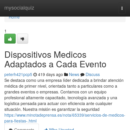
Home
mysocialquiz
Togg
navi
Home
1
Dispositivos Medicos
Adaptados a Cada Evento
peterh421pcp5
419 days ago
News
Discuss
Se destaca como una empresa líder dedicada a brindar atención
médica de primer nivel, orientada tanto a particulares como a
grandes eventos o empresas. Contamos con un equipo
profesional altamente capacitado, tecnología avanzada y una
logística pensada para actuar con eficiencia ante cualquier
situación. Nuestra misión es garantizar la seguridad
https://www.minotadeprensa.es/nota/65339/servicios-de-medicos-
para-fiestas-.html
Comments
Who Upvoted