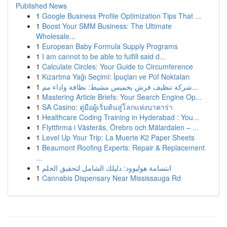
Published News
1
Google Business Profile Optimization Tips That ...
1
Boost Your SMM Business: The Ultimate
Wholesale...
1
European Baby Formula Supply Programs
1
I am cannot to be able to fulfill said d...
1
Calculate Circles: Your Guide to Circumference
1
Kızartma Yağı Seçimi: İpuçları ve Püf Noktaları
1
شركة تنظيف فرش بخميس مشيط: نظافة واداء مم...
1
Mastering Article Briefs: Your Search Engine Op...
1
SA Casino: คู่มือผู้เริ่มต้นสู่โลกแห่งบาคาร่า
1
Healthcare Coding Training in Hyderabad : You...
1
Flyttfirma i Västerås, Örebro och Mälardalen – ...
1
Level Up Your Trip: La Muerte K2 Paper Sheets
1
Beaumont Roofing Experts: Repair & Replacement
...
1
ابتسامة هوليوود: دليلك الشامل لتحقيق الحلم
1
Cannabis Dispensary Near Mississauga Rd