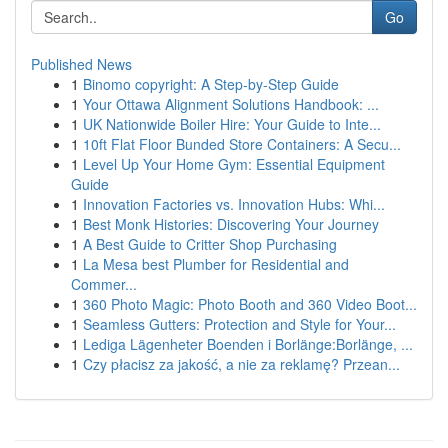
Go
Published News
1
Binomo copyright: A Step-by-Step Guide
1
Your Ottawa Alignment Solutions Handbook: ...
1
UK Nationwide Boiler Hire: Your Guide to Inte...
1
10ft Flat Floor Bunded Store Containers: A Secu...
1
Level Up Your Home Gym: Essential Equipment
Guide
1
Innovation Factories vs. Innovation Hubs: Whi...
1
Best Monk Histories: Discovering Your Journey
1
A Best Guide to Critter Shop Purchasing
1
La Mesa best Plumber for Residential and
Commer...
1
360 Photo Magic: Photo Booth and 360 Video Boot...
1
Seamless Gutters: Protection and Style for Your...
1
Lediga Lägenheter Boenden i Borlänge:Borlänge, ...
1
Czy płacisz za jakość, a nie za reklamę? Przean...