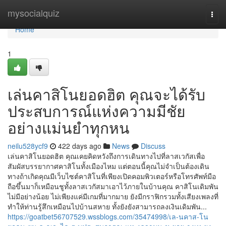
Home
mysocialquiz
Togg
navi
Home
1
เล่นคาสิโนยอดฮิต คุณจะได้รับ
ประสบการณ์แห่งความมีชัย
อย่างแม่นยำทุกหน
neilu528ycf9
422 days ago
News
Discuss
เล่นคาสิโนยอดฮิต คุณเคยคิดหวังถึงการเดินทางไปที่ลาสเวกัสเพื่อ
สัมผัสบรรยากาศคาสิโนทั้งเมืองไหม แต่ตอนนี้คุณไม่จำเป็นต้องเดิน
ทางถ้าเกิดคุณมีเว็บไซต์คาสิโนที่เพียงเปิดคอมพิวเตอร์หรือโทรศัพท์มือ
ถือขึ้นมาก็เหมือนชูทั้งลาสเวกัสมาเอาไว้ภายในบ้านคุณ คาสิโนเดิมพัน
ไม่มีอย่างน้อย ไม่เพียงแค่มีเกมที่มากมาย ยังมีกราฟิกรวมทั้งเสียงเพลงที่
ทำให้ท่านรู้สึกเหมือนไปบ้านสหาย ทั้งยังยังสามารถลงเงินเดิมพัน...
https://goatbet56707529.wssblogs.com/35474998/เล-นคาส-โน