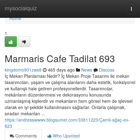
Home
mysocialquiz
Togg
navi
Home
1
Marmaris Cafe Tadilat 693
kingdomo901zws8
465 days ago
News
Discuss
İç Mekan Planlaması Nedir? İç Mekan Proje Tasarımı ile mekan
tasarımcıları, yaşam ve çalışma alanlarını daha estetik, fonksiyonel
ve kullanışlı hale getiren profesyonellerdir. Tasarımcılar,
mekânların düzenlenmesi ve dekorasyonu konusunda
uzmanlaşmış kişilerdir ve mekanların hem görsel hem de işlevsel
olarak en iyi şekilde kullanılmasını sağlarlar. Onlarla çalışmak,
sıradan mekanları ...
https://andresswwwv.blogsumer.com/33811223/Çamlı-ağaç-ev-
823
Comments
Who Upvoted