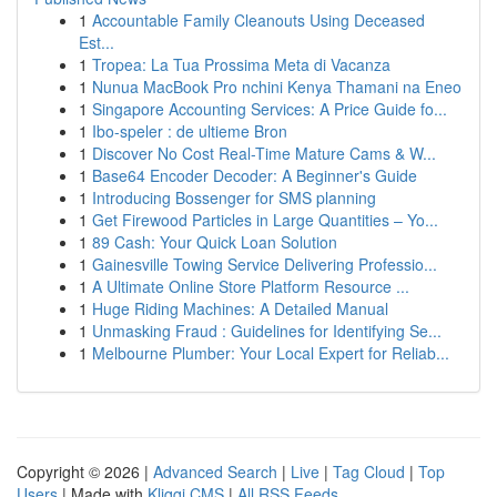
1
Accountable Family Cleanouts Using Deceased
Est...
1
Tropea: La Tua Prossima Meta di Vacanza
1
Nunua MacBook Pro nchini Kenya Thamani na Eneo
1
Singapore Accounting Services: A Price Guide fo...
1
Ibo-speler : de ultieme Bron
1
Discover No Cost Real-Time Mature Cams & W...
1
Base64 Encoder Decoder: A Beginner's Guide
1
Introducing Bossenger for SMS planning
1
Get Firewood Particles in Large Quantities – Yo...
1
89 Cash: Your Quick Loan Solution
1
Gainesville Towing Service Delivering Professio...
1
A Ultimate Online Store Platform Resource ...
1
Huge Riding Machines: A Detailed Manual
1
Unmasking Fraud : Guidelines for Identifying Se...
1
Melbourne Plumber: Your Local Expert for Reliab...
Copyright © 2026 |
Advanced Search
|
Live
|
Tag Cloud
|
Top
Users
| Made with
Kliqqi CMS
|
All RSS Feeds