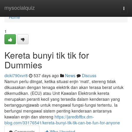
Home
mysocialquiz
Togg
navi
Home
1
Kereta bunyi tik tik for
Dummies
dicki790xvr8
537 days ago
News
Discuss
Namun perlu diingat, ketika situasi enjin 'mati', stereng tidak
dikuasakan dengan tenaga elektrik dan akan terasa berat untuk
dikemudikan. (ECU) atau Unit Kawalan Elektronik kereta
merupakan peranti kecil yang tersedia dalam kenderaan yang
bertanggungjawab untuk mengawal fungsi-fungsi tertentu. Ia
berfungsi mengawal sistem penting kenderaan antaranya
kawalan enjin dan stereng
https://jaredbffbx.dm-
blog.com/33176541/kereta-bunyi-tik-tik-can-be-fun-for-anyone
Comments
Who Upvoted