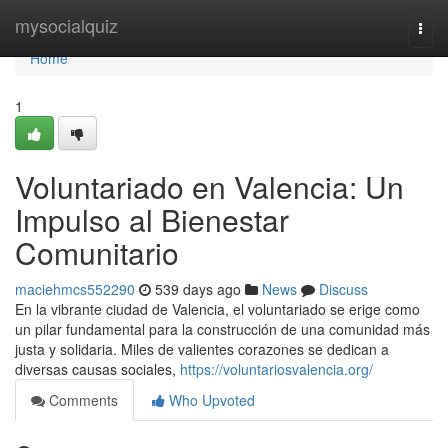
Home
mysocialquiz
Togg
navi
Home
1
Voluntariado en Valencia: Un
Impulso al Bienestar
Comunitario
maciehmcs552290
539 days ago
News
Discuss
En la vibrante ciudad de Valencia, el voluntariado se erige como
un pilar fundamental para la construcción de una comunidad más
justa y solidaria. Miles de valientes corazones se dedican a
diversas causas sociales,
https://voluntariosvalencia.org/
Comments
Who Upvoted