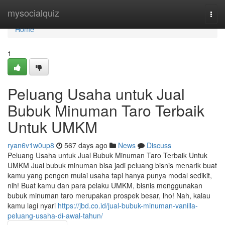
Home
mysocialquiz
Togg
navi
Home
1
Peluang Usaha untuk Jual
Bubuk Minuman Taro Terbaik
Untuk UMKM
ryan6v1w0up8
567 days ago
News
Discuss
Peluang Usaha untuk Jual Bubuk Minuman Taro Terbaik Untuk
UMKM Jual bubuk minuman bisa jadi peluang bisnis menarik buat
kamu yang pengen mulai usaha tapi hanya punya modal sedikit,
nih! Buat kamu dan para pelaku UMKM, bisnis menggunakan
bubuk minuman taro merupakan prospek besar, lho! Nah, kalau
kamu lagi nyari
https://jbd.co.id/jual-bubuk-minuman-vanilla-
peluang-usaha-di-awal-tahun/